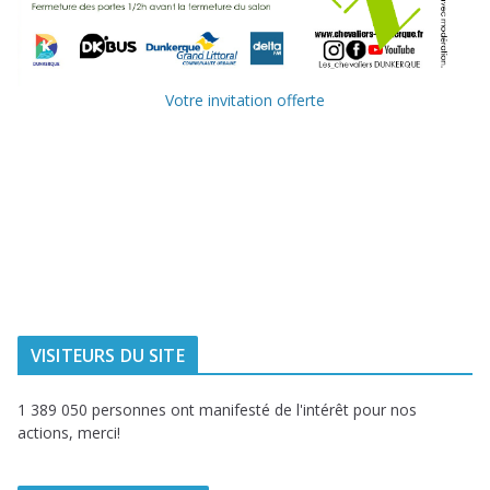
Votre invitation offerte
Ville de
Communauté
Dunkerque
Urbaine de
Dunkerque
Delta FM, radio
du littoral
VISITEURS DU SITE
1 389 050 personnes ont manifesté de l'intérêt pour nos
actions, merci!