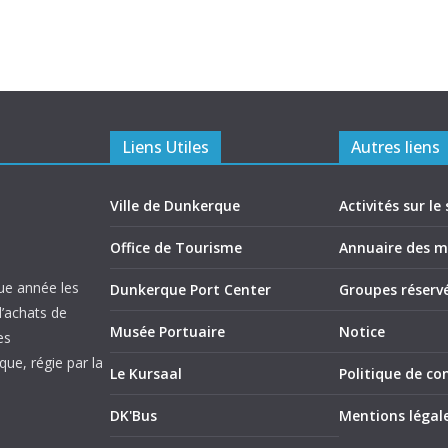
Liens Utiles
Autres liens
Ville de Dunkerque
Activités sur le 
Office de Tourisme
Annuaire des 
ue année les
Dunkerque Port Center
Groupes réserv
d’achats de
Musée Portuaire
Notice
es
ue, régie par la
Le Kursaal
Politique de con
DK'Bus
Mentions légal