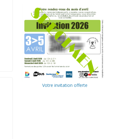
Votre invitation offerte
Ville de
Communa
Dunkerque
uté
Urbaine de
Delta FM,
Dunkerque
radio du
littoral