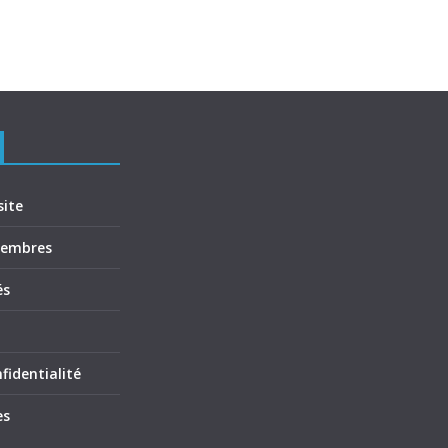
site
membres
és
fidentialité
es