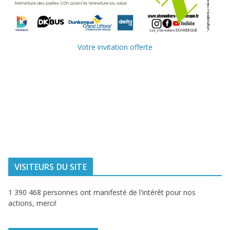
Votre invitation offerte
Ville de
Communauté
Dunkerque
Urbaine de
Dunkerque
Delta FM, radio
du littoral
VISITEURS DU SITE
1 390 468 personnes ont manifesté de l'intérêt pour nos
actions, merci!