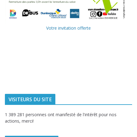
Votre invitation offerte
Ville de
Communauté
Dunkerque
Urbaine de
Dunkerque
Delta FM, radio
du littoral
VISITEURS DU SITE
1 389 281 personnes ont manifesté de l'intérêt pour nos
actions, merci!