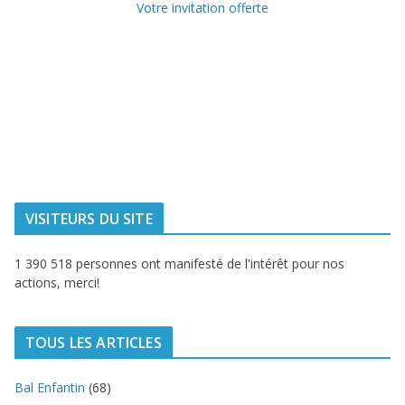
Votre invitation offerte
Ville de
Communauté
Dunkerque
Urbaine de
Dunkerque
Delta FM, radio
du littoral
VISITEURS DU SITE
1 390 518 personnes ont manifesté de l'intérêt pour nos
actions, merci!
TOUS LES ARTICLES
Bal Enfantin
(68)