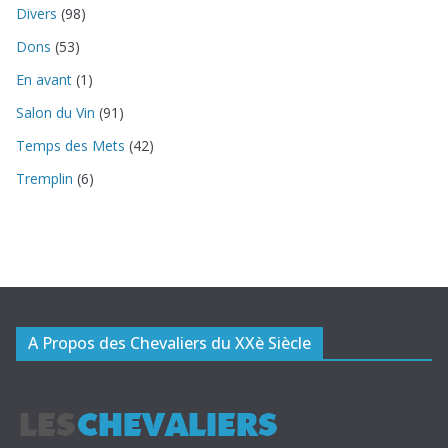
Divers
(98)
Dons
(53)
En avant
(1)
Salon du Vin
(91)
Temps des Mets
(42)
Tremplin
(6)
A Propos des Chevaliers du XXè Siècle