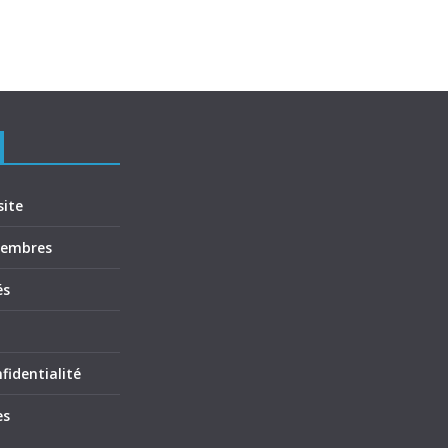
site
membres
és
fidentialité
es