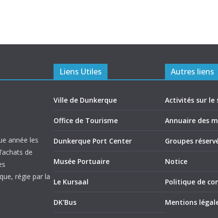
Liens Utiles
Autres liens
Ville de Dunkerque
Activités sur le 
Office de Tourisme
Annuaire des 
ue année les
Dunkerque Port Center
Groupes réserv
d’achats de
Musée Portuaire
Notice
es
ue, régie par la
Le Kursaal
Politique de con
DK'Bus
Mentions légal