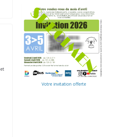
 et
Votre invitation offerte
Ville de
Communa
Dunkerque
uté
Urbaine de
Delta FM,
Dunkerque
radio du
littoral