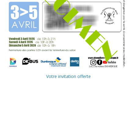
Votre invitation offerte
Ville de
Communauté
Dunkerque
Urbaine de
Dunkerque
Delta FM, radio
du littoral