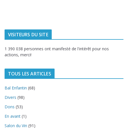
Dunkerque
Urbaine de
Dunkerque
Delta FM, radio
du littoral
VISITEURS DU SITE
1 390 038 personnes ont manifesté de l'intérêt pour nos
actions, merci!
TOUS LES ARTICLES
Bal Enfantin
(68)
Divers
(98)
Dons
(53)
En avant
(1)
Salon du Vin
(91)