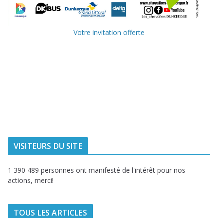
Votre invitation offerte
Ville de
Communauté
Dunkerque
Urbaine de
Dunkerque
Delta FM, radio
du littoral
VISITEURS DU SITE
1 390 489 personnes ont manifesté de l'intérêt pour nos
actions, merci!
TOUS LES ARTICLES