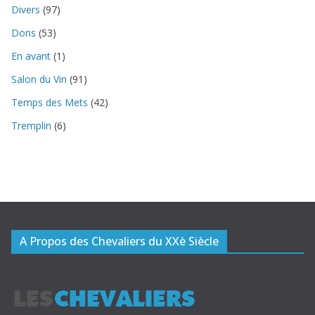
Divers
(97)
Dons
(53)
En avant
(1)
Salon du Vin
(91)
Temps des Mets
(42)
Tremplin
(6)
A Propos des Chevaliers du XXè Siècle