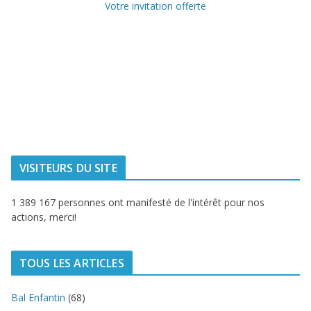
Votre invitation offerte
Ville de
Communauté
Dunkerque
Urbaine de
Dunkerque
Delta FM, radio
du littoral
VISITEURS DU SITE
1 389 167 personnes ont manifesté de l'intérêt pour nos
actions, merci!
TOUS LES ARTICLES
Bal Enfantin
(68)