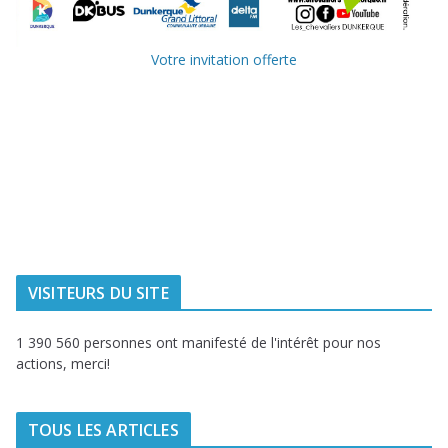
Votre invitation offerte
Ville de
Communauté
Dunkerque
Urbaine de
Dunkerque
Delta FM, radio
du littoral
VISITEURS DU SITE
1 390 560 personnes ont manifesté de l'intérêt pour nos
actions, merci!
TOUS LES ARTICLES