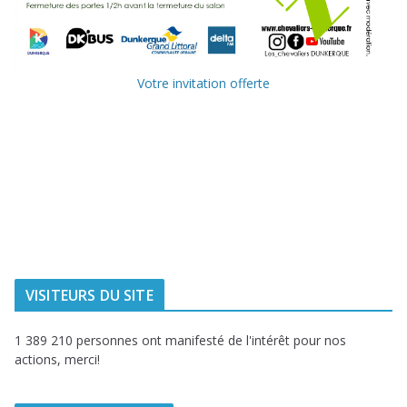
Votre invitation offerte
Ville de
Communauté
Dunkerque
Urbaine de
Dunkerque
Delta FM, radio
du littoral
VISITEURS DU SITE
1 389 210 personnes ont manifesté de l'intérêt pour nos
actions, merci!