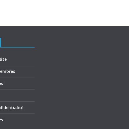
site
membres
és
fidentialité
es