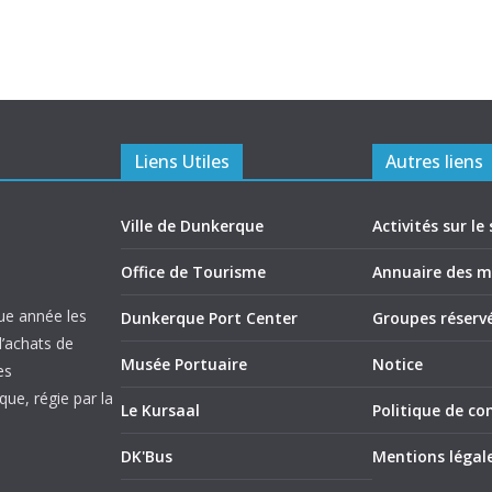
Liens Utiles
Autres liens
Ville de Dunkerque
Activités sur le 
Office de Tourisme
Annuaire des 
ue année les
Dunkerque Port Center
Groupes réserv
d’achats de
Musée Portuaire
Notice
es
ue, régie par la
Le Kursaal
Politique de con
DK'Bus
Mentions légal