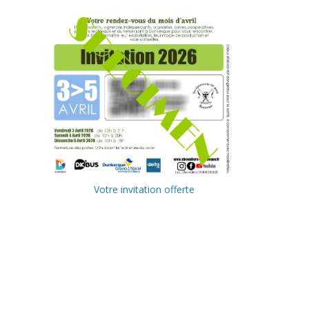
Votre invitation offerte
Ville de
Communa
Dunkerque
uté
Urbaine de
Delta FM,
Dunkerque
radio du
littoral