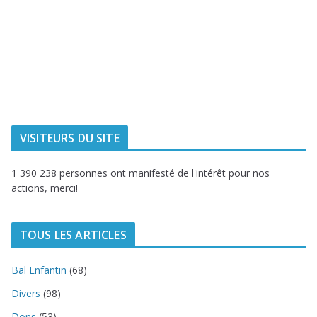
Ville de
Communauté
Dunkerque
Urbaine de
Dunkerque
Delta FM, radio
du littoral
VISITEURS DU SITE
1 390 238 personnes ont manifesté de l'intérêt pour nos
actions, merci!
TOUS LES ARTICLES
Bal Enfantin
(68)
Divers
(98)
Dons
(53)