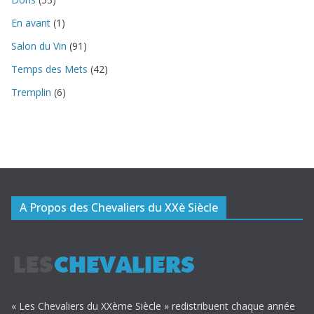
En avant
(1)
Salon du Vin
(91)
Temps des Mets
(42)
Tremplin
(6)
A Propos des Chevaliers du XXè Siècle
« Les Chevaliers du XXème Siècle » redistribuent chaque année