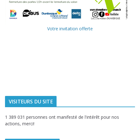
Votre invitation offerte
Ville de
Communauté
Dunkerque
Urbaine de
Dunkerque
Delta FM, radio
du littoral
VISITEURS DU SITE
1 389 031 personnes ont manifesté de l'intérêt pour nos
actions, merci!