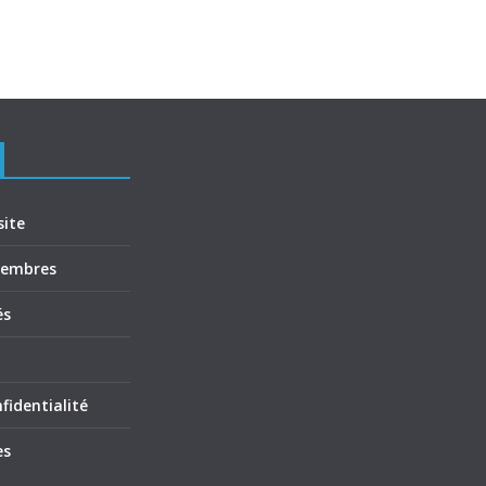
site
membres
és
fidentialité
es