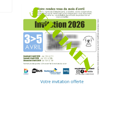
Votre invitation offerte
Ville de
Communa
Dunkerque
uté
Urbaine de
Delta FM,
Dunkerque
radio du
littoral