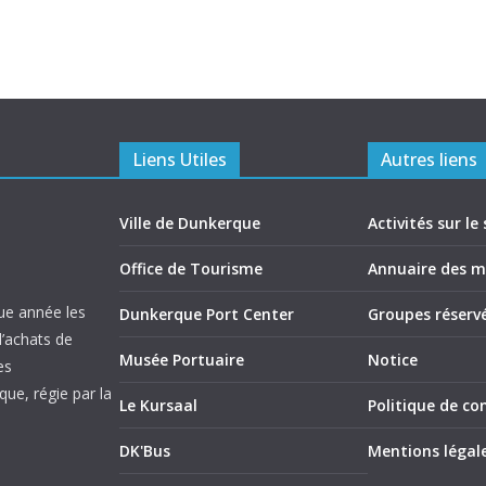
Liens Utiles
Autres liens
Ville de Dunkerque
Activités sur le 
Office de Tourisme
Annuaire des 
ue année les
Dunkerque Port Center
Groupes réserv
d’achats de
Musée Portuaire
Notice
es
ue, régie par la
Le Kursaal
Politique de con
DK'Bus
Mentions légal