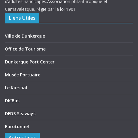
d’adultes handicapés.Association philanthropique et
Carnavalesque, régie par la loi 1901
Liens Utiles
Ville de Dunkerque
Office de Tourisme
Dunkerque Port Center
Musée Portuaire
Le Kursaal
DK'Bus
DFDS Seaways
Eurotunnel
Autres liens