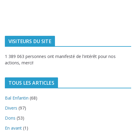
Ville de
Communauté
Dunkerque
Urbaine de
Dunkerque
Delta FM, radio
du littoral
VISITEURS DU SITE
1 389 063 personnes ont manifesté de l'intérêt pour nos
actions, merci!
TOUS LES ARTICLES
Bal Enfantin
(68)
Divers
(97)
Dons
(53)
En avant
(1)