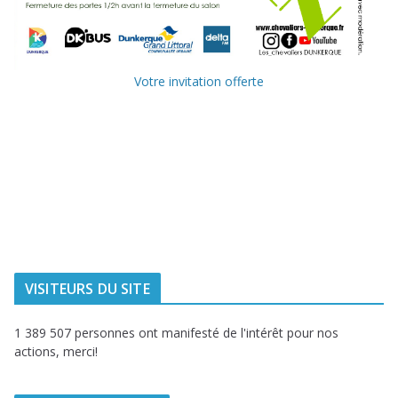
Votre invitation offerte
Ville de
Communauté
Dunkerque
Urbaine de
Dunkerque
Delta FM, radio
du littoral
VISITEURS DU SITE
1 389 507 personnes ont manifesté de l'intérêt pour nos
actions, merci!