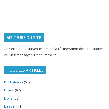
Ville de
Communauté
Dunkerque
Urbaine de
Dunkerque
Delta FM, radio
du littoral
VISITEURS DU SITE
Une erreur est survenue lors de la récupération des statistiques.
Veuillez réessayer ultérieurement.
TOUS LES ARTICLES
Bal Enfantin
(68)
Divers
(97)
Dons
(53)
En avant
(1)