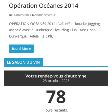
Opération Océanes 2014
14 mars 2014
Administrateur
OPERATION OCEANES 2014 L’USLeffrinckoucke Jogging
associé avec le Dunkerque Flysurfing Club , Kite UNSS
Dunkerque , Adèle , le CPIE
Read More
LE SALON DU VIN
Votre rendez-vous d'automne
23 octobre 2026
78
jours restants.