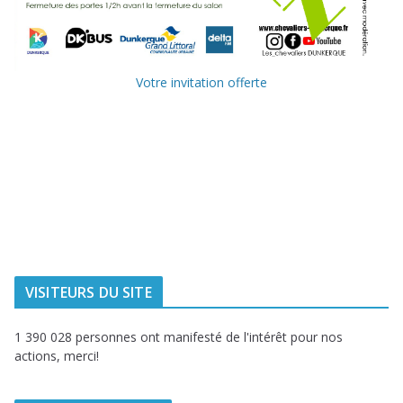
Votre invitation offerte
Ville de
Communauté
Dunkerque
Urbaine de
Dunkerque
Delta FM, radio
du littoral
VISITEURS DU SITE
1 390 028 personnes ont manifesté de l'intérêt pour nos
actions, merci!