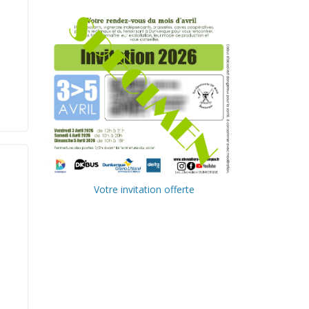
Votre invitation offerte
Ville de
Communa
Dunkerque
uté
Urbaine de
Delta FM,
Dunkerque
radio du
littoral