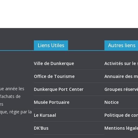
Liens Utiles
Autres liens
Ville de Dunkerque
Activités sur le 
Office de Tourisme
Annuaire des 
ue année les
Dunkerque Port Center
Groupes réserv
d’achats de
Musée Portuaire
Notice
es
ue, régie par la
Le Kursaal
Politique de con
DK'Bus
Mentions légal