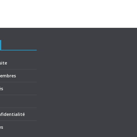
site
membres
és
fidentialité
es