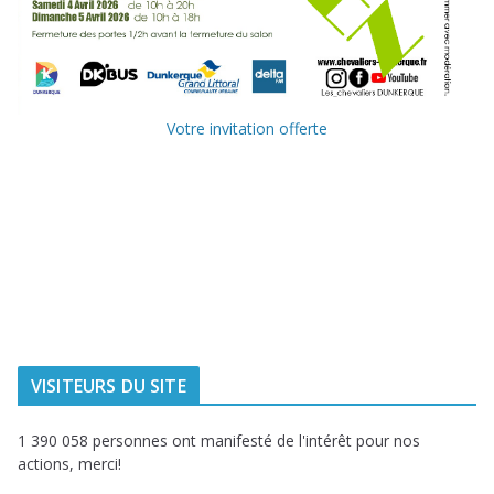
Votre invitation offerte
Ville de
Communauté
Dunkerque
Urbaine de
Dunkerque
Delta FM, radio
du littoral
VISITEURS DU SITE
1 390 058 personnes ont manifesté de l'intérêt pour nos
actions, merci!