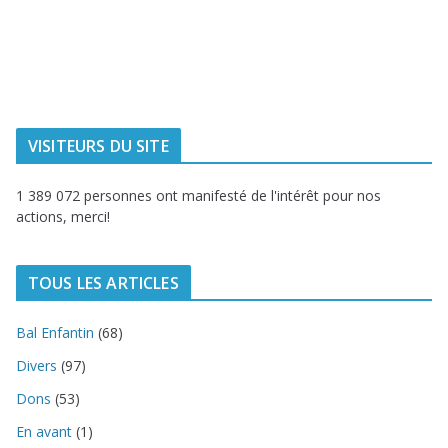
Ville de
Communauté
Dunkerque
Urbaine de
Dunkerque
Delta FM, radio
du littoral
VISITEURS DU SITE
1 389 072 personnes ont manifesté de l'intérêt pour nos
actions, merci!
TOUS LES ARTICLES
Bal Enfantin
(68)
Divers
(97)
Dons
(53)
En avant
(1)