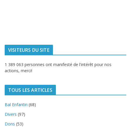
Ville de
Communauté
Dunkerque
Urbaine de
Dunkerque
Delta FM, radio
du littoral
VISITEURS DU SITE
1 389 063 personnes ont manifesté de l'intérêt pour nos
actions, merci!
TOUS LES ARTICLES
Bal Enfantin
(68)
Divers
(97)
Dons
(53)