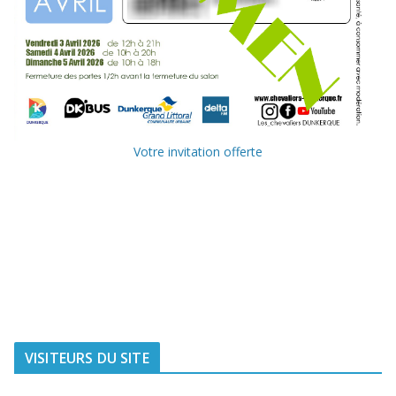
Votre invitation offerte
Ville de
Communauté
Dunkerque
Urbaine de
Dunkerque
Delta FM, radio
du littoral
VISITEURS DU SITE