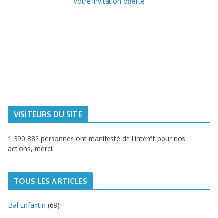
Votre invitation offerte
Ville de
Communauté
Dunkerque
Urbaine de
Dunkerque
Delta FM, radio
du littoral
VISITEURS DU SITE
1 390 882 personnes ont manifesté de l'intérêt pour nos
actions, merci!
TOUS LES ARTICLES
Bal Enfantin
(68)