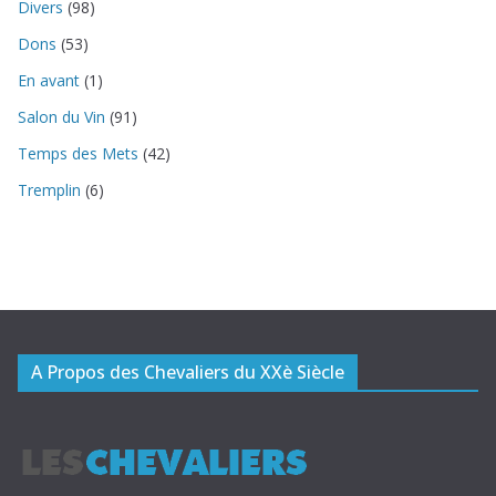
Divers
(98)
Dons
(53)
En avant
(1)
Salon du Vin
(91)
Temps des Mets
(42)
Tremplin
(6)
A Propos des Chevaliers du XXè Siècle