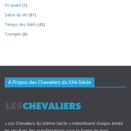
En avant
(1)
Salon du Vin
(91)
Temps des Mets
(42)
Tremplin
(6)
A Propos des Chevaliers du XXè Siècle
« Les Chevaliers du XXème Siècle » redistribuent chaque année
les résultats des manifestations sous la forme de dons,