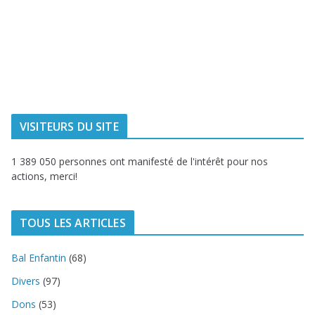
Ville de
Communauté
Dunkerque
Urbaine de
Dunkerque
Delta FM, radio
du littoral
VISITEURS DU SITE
1 389 050 personnes ont manifesté de l'intérêt pour nos
actions, merci!
TOUS LES ARTICLES
Bal Enfantin
(68)
Divers
(97)
Dons
(53)