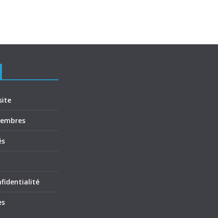
site
membres
és
fidentialité
es