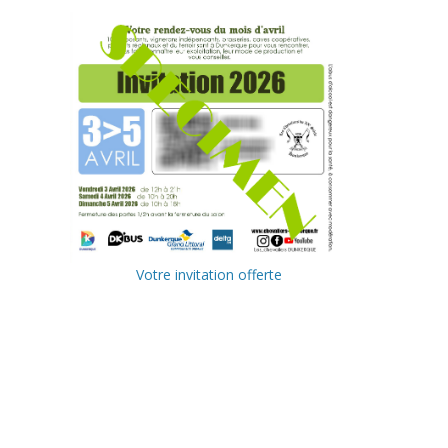
Votre invitation offerte
Ville de
Communa
Dunkerque
uté
Urbaine de
Delta FM,
Dunkerque
radio du
littoral