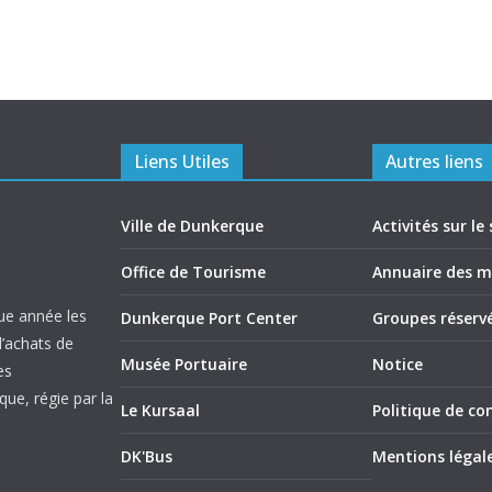
Liens Utiles
Autres liens
Ville de Dunkerque
Activités sur le 
Office de Tourisme
Annuaire des 
ue année les
Dunkerque Port Center
Groupes réserv
d’achats de
Musée Portuaire
Notice
es
ue, régie par la
Le Kursaal
Politique de con
DK'Bus
Mentions légal