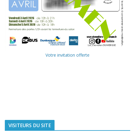
Votre invitation offerte
Ville de
Communauté
Dunkerque
Urbaine de
Dunkerque
Delta FM, radio
du littoral
VISITEURS DU SITE