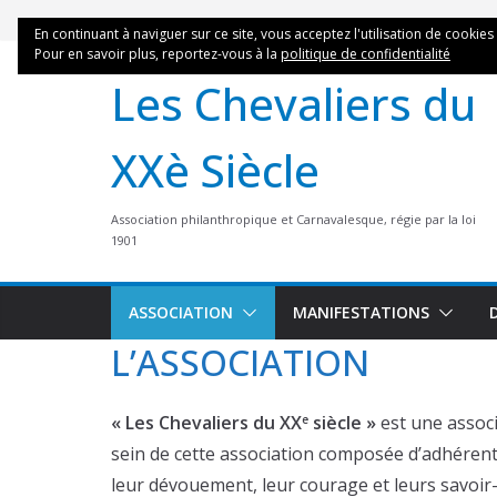
Skip
En continuant à naviguer sur ce site, vous acceptez l'utilisation de cookies
to
Pour en savoir plus, reportez-vous à la
politique de confidentialité
content
Les Chevaliers du
XXè Siècle
Association philanthropique et Carnavalesque, régie par la loi
1901
ASSOCIATION
MANIFESTATIONS
L’ASSOCIATION
« Les Chevaliers du XX
siècle »
est une associ
e
sein de cette association composée d’adhéren
leur dévouement, leur courage et leurs savoir-