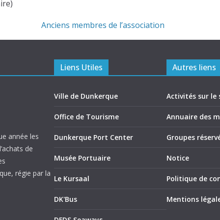
ire)
Anciens membres de l’association
Liens Utiles
Autres liens
Ville de Dunkerque
Activités sur le 
Office de Tourisme
Annuaire des 
ue année les
Dunkerque Port Center
Groupes réserv
d’achats de
Musée Portuaire
Notice
es
ue, régie par la
Le Kursaal
Politique de con
DK'Bus
Mentions légal
DFDS Seaways