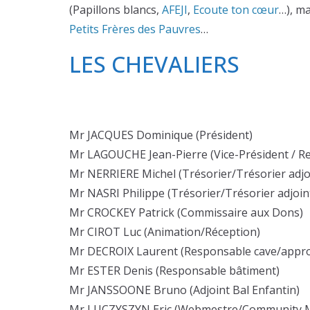
(Papillons blancs,
AFEJI
,
Ecoute ton cœur
…), ma
Petits Frères des Pauvres
…
LES CHEVALIERS
Mr JACQUES Dominique (Président)
Mr LAGOUCHE Jean-Pierre (Vice-Président / Re
Mr NERRIERE Michel (Trésorier/Trésorier adjo
Mr NASRI Philippe (Trésorier/Trésorier adjoin
Mr CROCKEY Patrick (Commissaire aux Dons)
Mr CIROT Luc (Animation/Réception)
Mr DECROIX Laurent (Responsable cave/appr
Mr ESTER Denis (Responsable bâtiment)
Mr JANSSOONE Bruno (Adjoint Bal Enfantin)
Mr LUCZYSZYN Eric (Webmestre/Community 