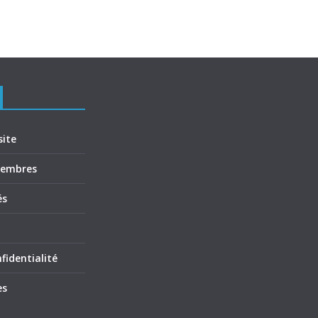
site
membres
és
fidentialité
es