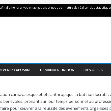
 afin d'améliorer votre navigation, et nous permettre de réaliser des statistiques
DEVENIR EXPOSANT
DEMANDER UN DON
CHEVALIERS
ation carnavalesque et philanthropique, à but non lucratif, 
ts bénévoles, prenant sur leur temps personnel ou professi
faire pour œuvrer à la réussite des événements organisés pa