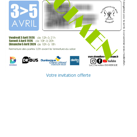
Votre invitation offerte
Ville de
Communauté
Dunkerque
Urbaine de
Dunkerque
Delta FM, radio
du littoral