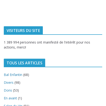
Dunkerque
Urbaine de
Dunkerque
Delta FM, radio
du littoral
VISITEURS DU SITE
1 389 994 personnes ont manifesté de l'intérêt pour nos
actions, merci!
TOUS LES ARTICLES
Bal Enfantin
(68)
Divers
(98)
Dons
(53)
En avant
(1)
Salon du Vin
(91)