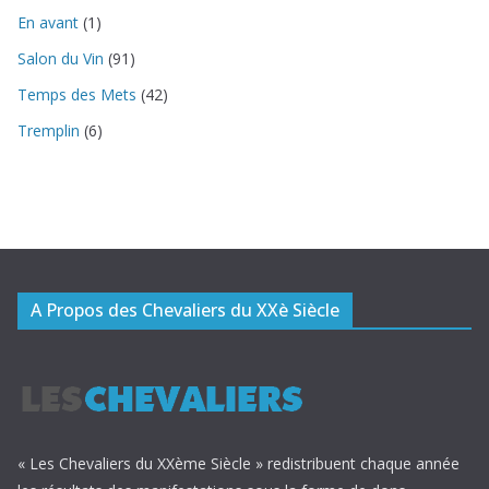
En avant
(1)
Salon du Vin
(91)
Temps des Mets
(42)
Tremplin
(6)
A Propos des Chevaliers du XXè Siècle
« Les Chevaliers du XXème Siècle » redistribuent chaque année