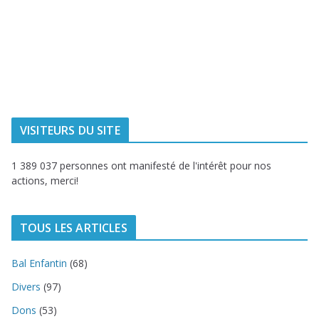
Ville de
Communauté
Dunkerque
Urbaine de
Dunkerque
Delta FM, radio
du littoral
VISITEURS DU SITE
1 389 037 personnes ont manifesté de l'intérêt pour nos
actions, merci!
TOUS LES ARTICLES
Bal Enfantin
(68)
Divers
(97)
Dons
(53)