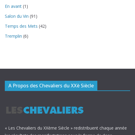
En avant
(1)
Salon du Vin
(91)
Temps des Mets
(42)
Tremplin
(6)
A Propos des Chevaliers du XXè Siècle
« Les Chevaliers du XXème Siècle » redistribuent chaque année