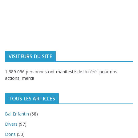
Ville de
Communauté
Dunkerque
Urbaine de
Dunkerque
Delta FM, radio
du littoral
VISITEURS DU SITE
1 389 056 personnes ont manifesté de l'intérêt pour nos
actions, merci!
TOUS LES ARTICLES
Bal Enfantin
(68)
Divers
(97)
Dons
(53)