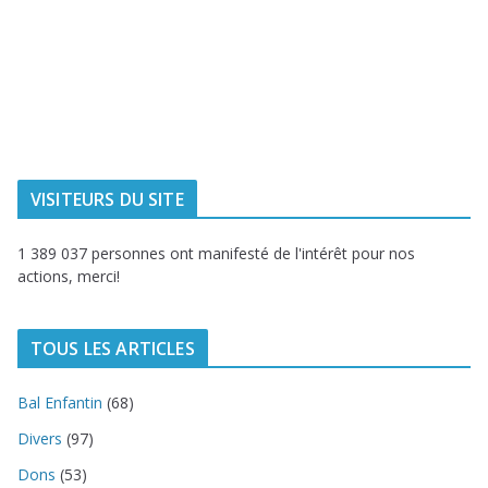
Ville de
Communauté
Dunkerque
Urbaine de
Dunkerque
Delta FM, radio
du littoral
VISITEURS DU SITE
1 389 037 personnes ont manifesté de l'intérêt pour nos
actions, merci!
TOUS LES ARTICLES
Bal Enfantin
(68)
Divers
(97)
Dons
(53)