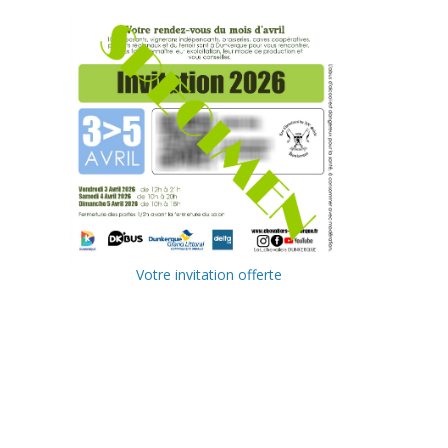
Votre invitation offerte
Ville de
Communa
Dunkerque
uté
Urbaine de
Delta FM,
Dunkerque
radio du
littoral