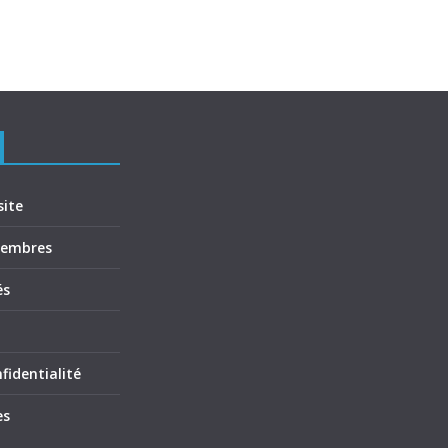
site
membres
és
fidentialité
es