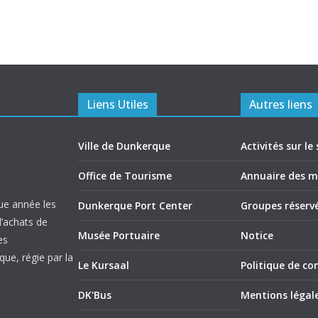
Liens Utiles
Autres liens
Ville de Dunkerque
Activités sur le 
Office de Tourisme
Annuaire des 
ue année les
Dunkerque Port Center
Groupes réserv
d’achats de
Musée Portuaire
Notice
es
ue, régie par la
Le Kursaal
Politique de con
DK'Bus
Mentions légal