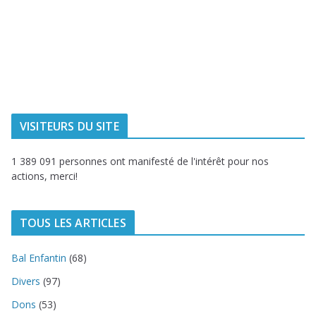
Ville de
Communauté
Dunkerque
Urbaine de
Dunkerque
Delta FM, radio
du littoral
VISITEURS DU SITE
1 389 091 personnes ont manifesté de l'intérêt pour nos
actions, merci!
TOUS LES ARTICLES
Bal Enfantin
(68)
Divers
(97)
Dons
(53)