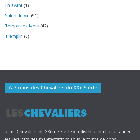
En avant
(1)
Salon du Vin
(91)
Temps des Mets
(42)
Tremplin
(6)
A Propos des Chevaliers du XXè Siècle
« Les Chevaliers du XXème Siècle » redistribuent chaque année
les résultats des manifestations sous la forme de dons,