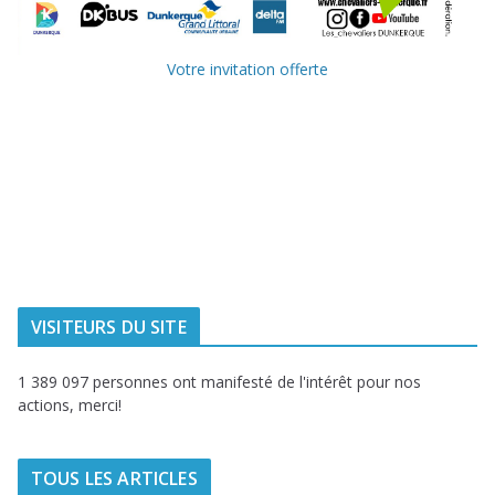
Votre invitation offerte
Ville de
Communauté
Dunkerque
Urbaine de
Dunkerque
Delta FM, radio
du littoral
VISITEURS DU SITE
1 389 097 personnes ont manifesté de l'intérêt pour nos
actions, merci!
TOUS LES ARTICLES