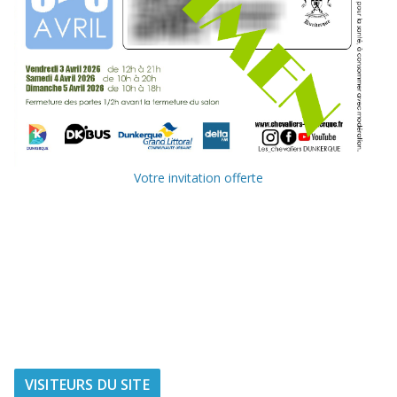
Votre invitation offerte
Ville de
Communauté
Dunkerque
Urbaine de
Dunkerque
Delta FM, radio
du littoral
VISITEURS DU SITE