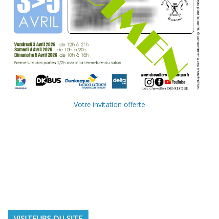
Votre invitation offerte
Ville de
Communauté
Dunkerque
Urbaine de
Dunkerque
Delta FM, radio
du littoral
VISITEURS DU SITE